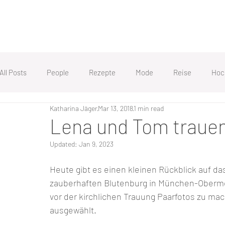
All Posts
People
Rezepte
Mode
Reise
Hoc
Katharina Jäger
Mar 13, 2018
1 min read
Lena und Tom trauen
Updated:
Jan 9, 2023
Heute gibt es einen kleinen Rückblick auf d
zauberhaften Blutenburg in München-Obermen
vor der kirchlichen Trauung Paarfotos zu ma
ausgewählt.