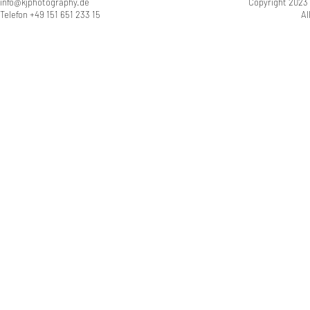
info@kjphotography.de
Copyright 2023
Telefon +49 151 651 233 15
Al