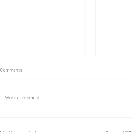
Comments
Write a comment...
Wenn zwei sich in Fellbach
Michaela und
trauen...
verzaubern 