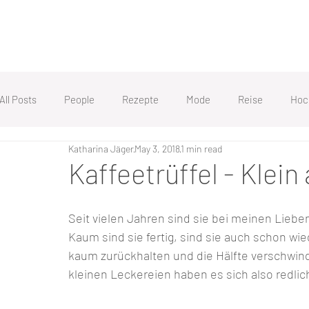
All Posts
People
Rezepte
Mode
Reise
Hoc
Katharina Jäger
May 3, 2018
1 min read
Kaffeetrüffel - Klein
Seit vielen Jahren sind sie bei meinen Liebe
Kaum sind sie fertig, sind sie auch schon wi
kaum zurückhalten und die Hälfte verschwin
kleinen Leckereien haben es sich also redlich