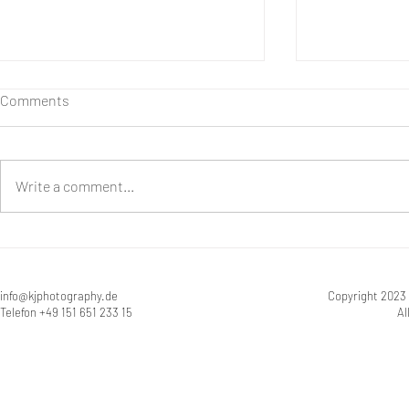
Comments
Write a comment...
Rhabarberzeit
Cheesecakebrownies - Das
Rezept
info@kjphotography.de
Copyright 2023
Telefon +49 151 651 233 15
Al